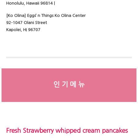
Honolulu, Hawaii 96814 |
[Ko Olina] Eggs’ n Things Ko Olina Center
92-1047 Olani Street
Kapolei, HI 96707
인 기 메 뉴
Fresh Strawberry whipped cream pancakes