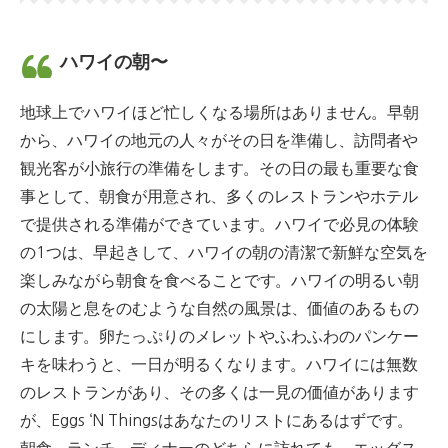
ハワイの朝〜
地球上でハワイほど忙しくなる場所はありません。
早朝
から、ハワイの地元の人々がその日を準備し、訪問者や
観光客が小旅行の準備をします。
その日の最も重要な食
事として、朝食が用意され、多くのレストランやホテル
で提供される準備ができています。
ハワイで必見の体験
の1つは、早起きして、ハワイの朝の清潔で新鮮な空気を
楽しみながら朝食を食べることです。
ハワイの明るい朝
の太陽と息をのむような自然の風景は、価値のあるもの
にします。
卵たっぷりのメレットやふわふわのパンケー
キを
味わう
と、一日が明るくなります。
ハワイには無数
のレストランがあり、その多くは一見の価値があります
が、Eggs ‘N Thingsはあなたのリストにあるはずです。
朝食、ランチ、ディナーのどちらに訪れても、エッグス