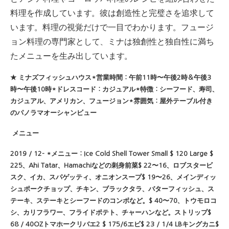
料理を作成しています。
彼は創造性と完璧さを追求して
います。
料理の視覚だけで一目でわかります。
フュージ
ョン料理の専門家として、ミナは独創性と独自性に満ち
たメニューを生み出しています。
★
ミナズフィッシュハウス*営業時間：午前11時〜午後2時＆午後3
時〜午後10時*ドレスコード：カジュアル*特徴：シーフード、寿司、
カジュアル、アメリカン、フュージョン*雰囲気：屋外テーブル付き
のパノラマオーシャンビュー
メニュー
2019 / 12- *メニュー：Ice Cold Shell Tower Small $ 120 Large $
225、Ahi Tatar、Hamachiなどの刺身前菜$ 22〜16、ロブスタービ
スク、イカ、スパゲッティ、オニオンスープ$ 19〜26、メインディッ
シュポークチョップ、チキン、ブラックタラ、バターフィッシュ、ス
テーキ、ステーキとシーフードのコンボなど。$ 40〜70、トウモロコ
シ、カリフラワー、フライドポテト、チャーハンなど。ストリップ$
68 / 40OZトマホークリバエ2 $ 175/6エビ$ 23 / 1/4 LBキングカニ$