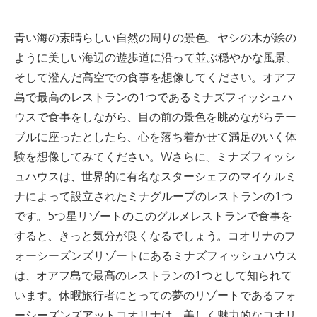
青い海の素晴らしい自然の周りの景色、ヤシの木が絵の
ように美しい海辺の遊歩道に沿って並ぶ穏やかな風景、
そして澄んだ高空での食事を想像してください。
オアフ
島で最高のレストランの1つであるミナズフィッシュハ
ウスで食事をしながら、目の前の景色を眺めながらテー
ブルに座ったとしたら、心を落ち着かせて満足のいく体
験を想像してみてください。
W
さらに、ミナズフィッシ
ュハウスは、世界的に有名なスターシェフのマイケルミ
ナによって設立されたミナグループのレストランの1つ
です。
5つ星リゾートのこのグルメレストランで食事を
すると、きっと気分が良くなるでしょう。
コオリナのフ
ォーシーズンズリゾートにあるミナズフィッシュハウス
は、オアフ島で最高のレストランの1つとして知られて
います。
休暇旅行者にとっての夢のリゾートであるフォ
ーシーズンズアットコオリナは、美しく魅力的なコオリ