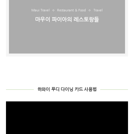
Maui Travel
Restaurant & Food
Travel
마우이 파이아의 레스토랑들
하와이 푸디 다이닝 카드 사용법
비
디
오
플
레
이