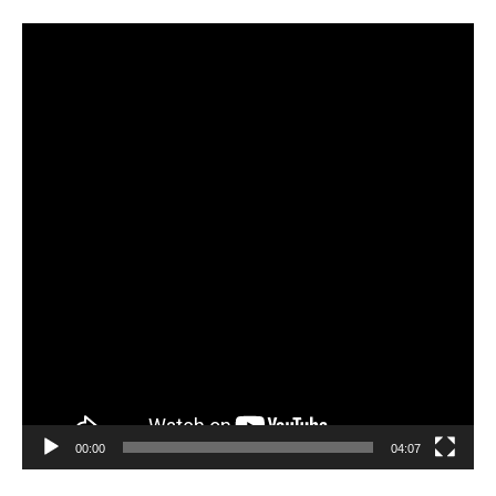
비
디
오
플
레
이
어
00:00
04:07