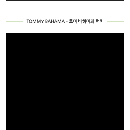
TOMMY BAHAMA – 토미 바하마의 런치
비
디
오
플
레
이
어