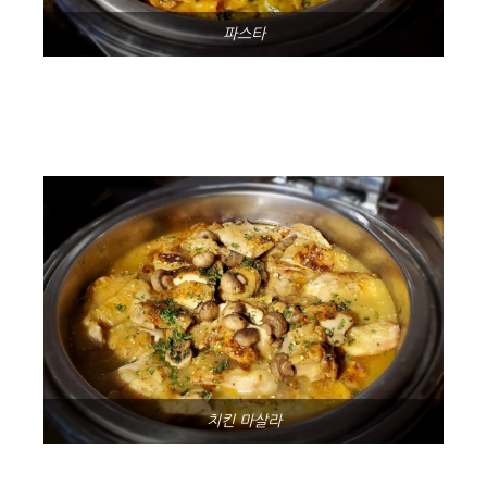
파스타
치킨 마살라