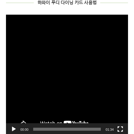
하와이 푸디 다이닝 카드 사용법
비
디
오
플
레
이
어
00:00
01:34