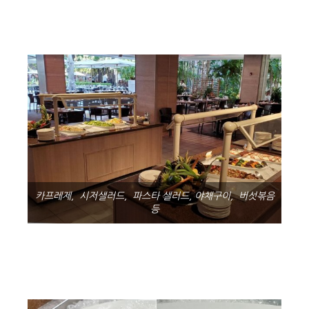
카프레제, 시저샐러드, 파스타 샐러드, 야채구이, 버섯볶음
등