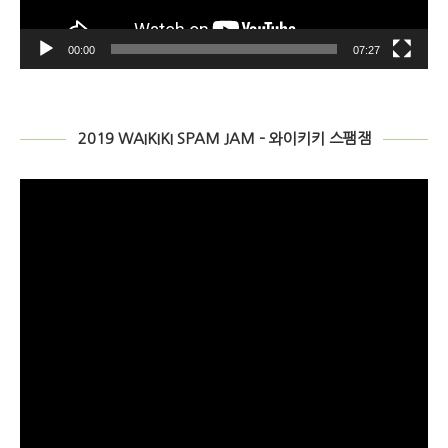
00:00
07:27
2019 WAIKIKI SPAM JAM – 와이키키 스팸잼
비
디
오
플
레
이
어