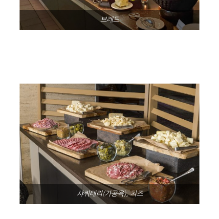
브레드
샤퀴테리(가공육), 치즈