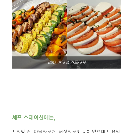
BBQ 야재 & 카프레제
셰프 스테이션에는,
프리임 립, 마닐라조개, 버섯리조또 등이 있으며 토요일