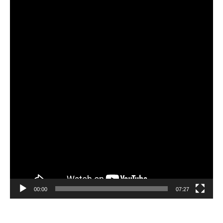
비
디
오
플
레
이
어
00:00
07:27