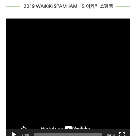
2019 WAIKIKI SPAM JAM – 와이키키 스팸잼
비
디
오
플
레
이
어
00:00
04:07