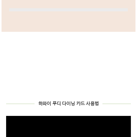
하와이 푸디 다이닝 카드 사용법
비
디
오
플