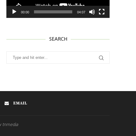
00:00
04:07
SEARCH
EMAIL
y tnmedia