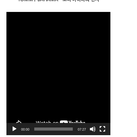
비
디
오
플
레
이
어
00:00
07:27