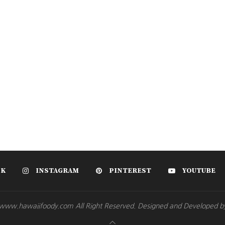
OK
INSTAGRAM
PINTEREST
YOUTUBE
www.hawaiifoody.com All Right Reserved. Designed and Developed b