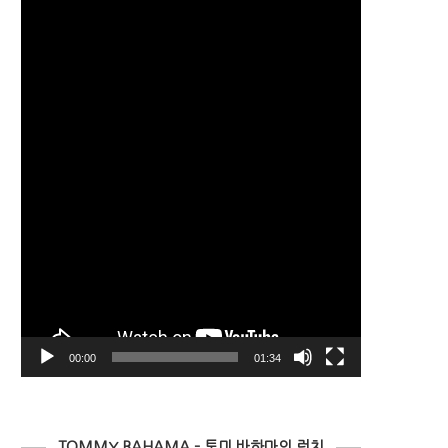
디
오
플
레
이
어
00:00
01:34
TOMMY BAHAMA – 토미 바하마의 런치