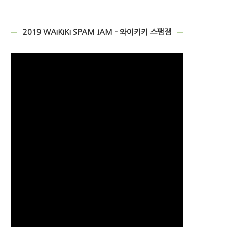
2019 WAIKIKI SPAM JAM – 와이키키 스팸잼
비
디
오
플
레
이
어