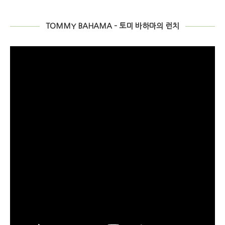
TOMMY BAHAMA – 토미 바하마의 런치
비
디
오
플
레
이
어