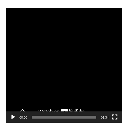
비
디
오
플
레
이
어
00:00
01:34