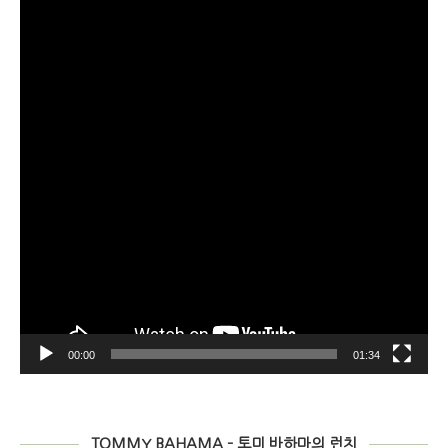
오
플
레
이
어
00:00
01:34
TOMMY BAHAMA – 토미 바하마의 런치