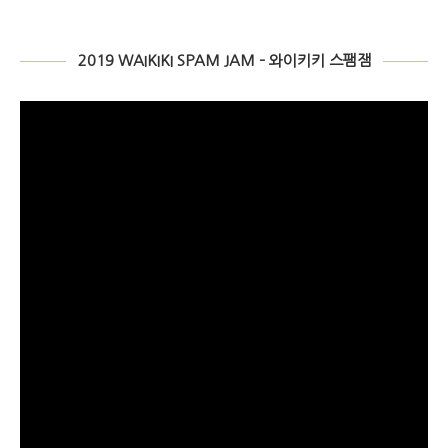
2019 WAIKIKI SPAM JAM – 와이키키 스팸잼
비
디
오
플
레
이
어