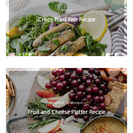
Recipes
Crispy Fried Fish Recipe
Breakfast
Recipes
Fruit and Cheese Platter Recipe