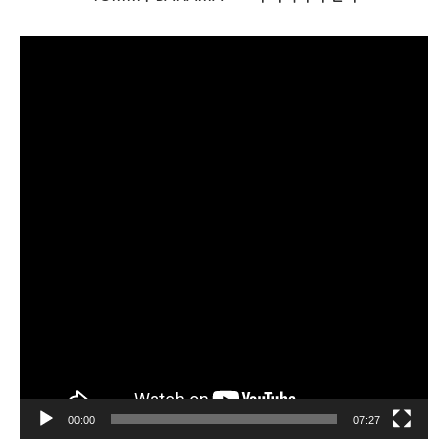
비
디
오
플
레
이
어
00:00
07:27