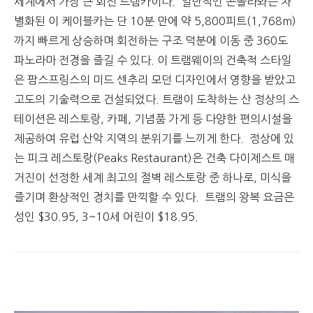
세계에서 가장 큰 회전 트램카이다. 일반적인 곤돌라와는 차
별화된 이 케이블카는 단 10분 만에 약 5,800피트(1,768m)
까지 빠르게 상승하며 회전하는 구조 덕분에 이동 중 360도
파노라마 전경을 즐길 수 있다. 이 트램웨이의 건축적 스타일
은 팜스프링스의 미드 센추리 모던 디자인에서 영향을 받았고
고도의 기술력으로 건설되었다. 트램이 도착하는 산 정상의 스
테이션은 레스토랑, 카페, 기념품 가게 등 다양한 편의시설을
제공하여 유럽 산악 지역의 분위기를 느끼게 한다. 정상에 있
는 피크 레스토랑(Peaks Restaurant)은 건축 다이제스트 매
거진이 선정한 세계 최고의 절벽 레스토랑 중 하나로, 미식을
즐기며 환상적인 경치를 만끽할 수 있다. 트램의 왕복 요금은
성인 $30.95, 3~10세 어린이 $18.95.