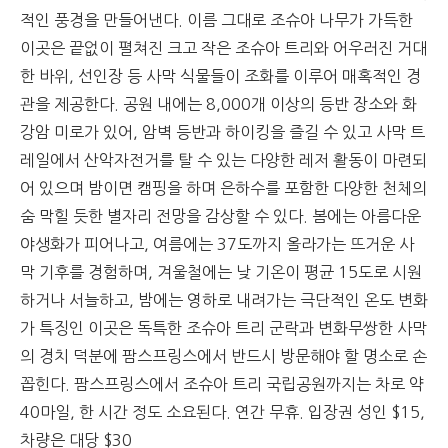
적인 풍경을 만들어낸다. 이름 그대로 조슈아 나무가 가득한
이곳은 끝없이 펼쳐진 크고 작은 조슈아 트리와 어우러진 거대
한 바위, 선인장 등 사막 식물들이 조화를 이루어 매혹적인 경
관을 제공한다. 공원 내에는 8,000개 이상의 등반 장소와 화
강암 미로가 있어, 암벽 등반과 하이킹을 즐길 수 있고 사막 트
레일에서 산악자전거를 탈 수 있는 다양한 레저 활동이 마련되
어 있으며 밤이면 캠핑을 하며 은하수를 포함한 다양한 천체의
숨 막힐 듯한 별자리 전망을 감상할 수 있다. 봄에는 아름다운
야생화가 피어나고, 여름에는 37도까지 올라가는 뜨거운 사
막 기후를 경험하며, 겨울철에는 낮 기온이 평균 15도로 시원
하거나 서늘하고, 밤에는 영하로 내려가는 극단적인 온도 변화
가 특징인 이곳은 독특한 조슈아 트리 군락과 변화무쌍한 사막
의 경치 덕분에 팜스프링스에서 반드시 방문해야 할 명소로 손
꼽힌다. 팜스프링스에서 조슈아 트리 국립공원까지는 차로 약
40마일, 한 시간 정도 소요된다. 연간 무휴. 입장권 성인 $15,
차량은 대당 $30