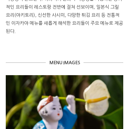
적인 요리들이 레스토랑 전반에 걸쳐 선보이며
,
일본식 그릴
요리
(
야키토리
),
신선한 사시미
,
다양한 튀김 요리 등 전통적
인 이자카야 메뉴를 새롭게 해석한 요리들이 주요 메뉴로 제공
된다
.
MENU IMAGES