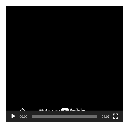
비
디
오
플
레
이
어
00:00
04:07