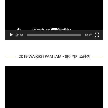
00:00
07:27
2019 WAIKIKI SPAM JAM – 와이키키 스팸잼
비
디
오
플
레
이
어