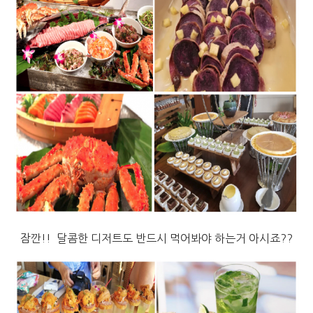
잠깐!! 달콤한 디저트도 반드시 먹어봐야 하는거 아시죠??