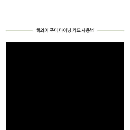
하와이 푸디 다이닝 카드 사용법
비
디
오
플
레
이
어