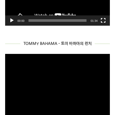
00:00
01:34
TOMMY BAHAMA – 토미 바하마의 런치
비
디
오
플
레
이
어