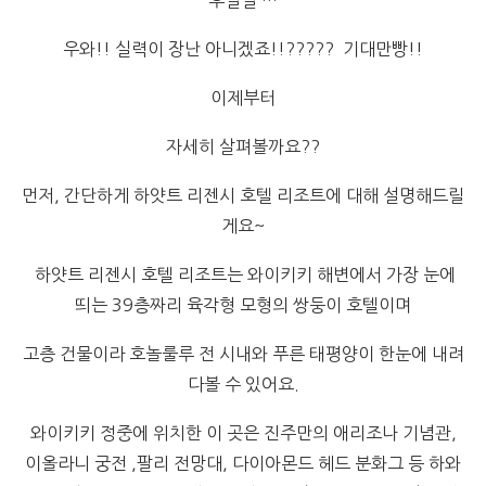
후덜덜 …
우와!! 실력이 장난 아니겠죠!!????? 기대만빵!!
이제부터
자세히 살펴볼까요??
먼저, 간단하게 하얏트 리젠시 호텔 리조트에 대해 설명해드릴
게요~
하얏트 리젠시 호텔 리조트는 와이키키 해변에서 가장 눈에
띄는 39층짜리 육각형 모형의 쌍둥이 호텔이며
고층 건물이라 호놀룰루 전 시내와 푸른 태평양이 한눈에 내려
다볼 수 있어요.
와이키키 정중에 위치한 이 곳은 진주만의 애리조나 기념관,
이올라니 궁전 ,팔리 전망대, 다이아몬드 헤드 분화그 등 하와