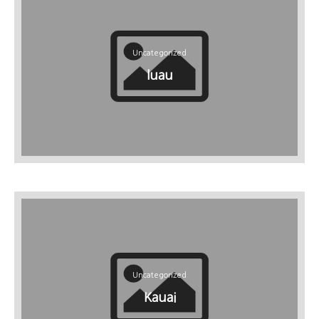
Uncategorized
luau
Uncategorized
Kauai