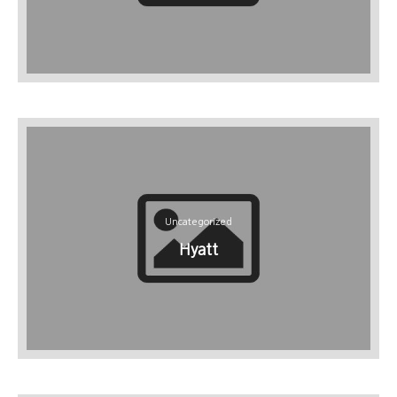
Uncategorized
Hyatt