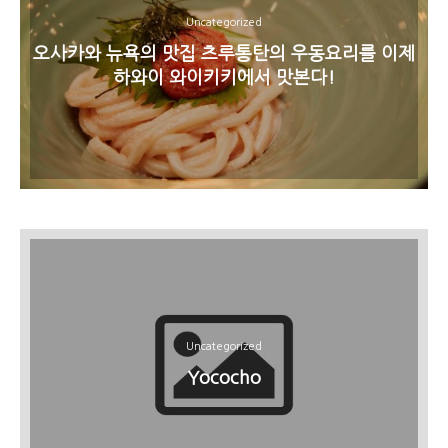
Uncategorized
오사카와 뉴욕의 맛집 츠루통탄의 우동요리를 이제
하와이 와이키키에서 맛본다!
Uncategorized
Yococho