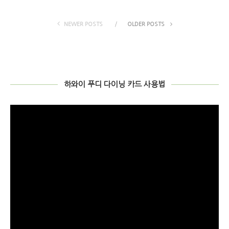
NEWER POSTS
OLDER POSTS
하와이 푸디 다이닝 카드 사용법
비
디
오
플
레
이
어