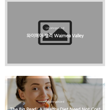
Uncategorized
와이메아 밸리 Waimea Valley
Uncategorized
The Big Read: A Healthy Diet Need Not Cost