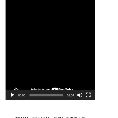
디
오
플
레
이
어
00:00
01:34