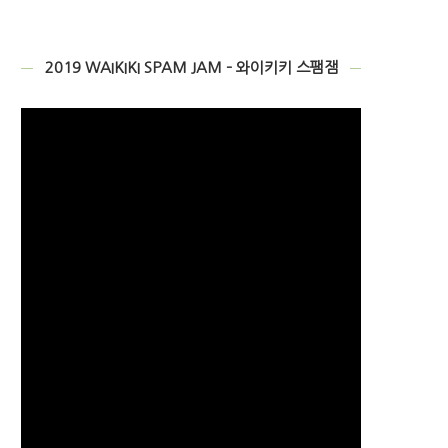
2019 WAIKIKI SPAM JAM – 와이키키 스팸잼
비
디
오
플
레
이
어