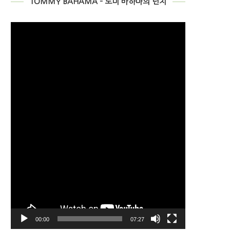
TOMMY BAHAMA – 토미 바하마의 런치
비
디
오
플
레
이
어
00:00
07:27